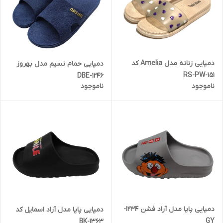
دمپایی زنانه مدل Amelia کد
دمپایی حمام نسیم مدل بهروز
RS-PW-151
1246-DBE
ناموجود
ناموجود
دمپایی پاپا مدل آراد فشن 1234-
دمپایی پاپا مدل آراد اسمایل کد
GY
1363-BK