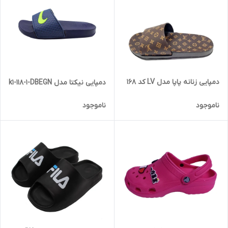
دمپایی زنانه پاپا مدل LV کد 168
دمپایی نیکتا مدل k1-118-1-DBEGN
ناموجود
ناموجود