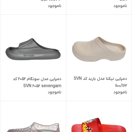
ناموجود
ناموجود
دمپایی نیکتا مدل باربد کد SVN
دمپایی مدل سونگام 2052 کد
1100/162
SVN 2052 sevengam
ناموجود
ناموجود