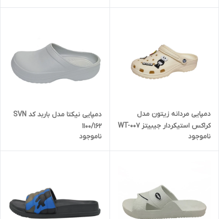
دمپایی مردانه زیتون مدل
دمپایی نیکتا مدل باربد کد SVN
کراکس استیکردار جیبیتز WT-007
1100/162
ناموجود
ناموجود