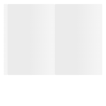
طولانی مدت آن در زیر تابش مستقیم نور خورشید اکیدا خودداری
نمائید.گفتنی است زیره آجدار این محصول سبب میشود که در محیط
های لغزنده لیز نخورید.