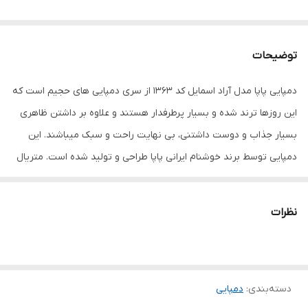
توضیحات
دمپایی پاپا مدل آراد اسمایل کد 1363 از سری دمپایی های حجیم است که
این روزها ترند شده و بسیار پرطرفدار هستند و علاوه بر داشتن ظاهری
بسیار جذاب و دوست داشتنی، بی نهایت راحت و سبک میباشند. این
دمپایی توسط برند خوشنام ایرانی پاپا طراحی و تولید شده است. متریال
استفاده شده در ساخت این محصول مواد EVA است که سبب میشود
محصول نهایی نرم و سبک و ژله ای باشد. این دمپایی شیک گزینه
نظرات
مناسبی برای محیط های داخلی به عنوان دمپایی روفرشی و محیط های
مرطوب مانند حمام و سرویس بهداشتی و استخر می باشد. از این دمپایی
میتوانید در محیط های بیرونی نیز استفاده کنید ولی یادتان باشد به
دسته‌بندی
:
دمپایی
دلیل استفاده از متریال درجه یک و ژله ای بودن محصول از قرار دادن