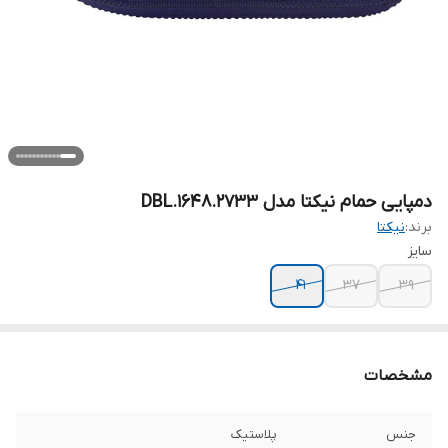
دمپایی حمام نیکتا مدل DBL.1648.2733
برند:
نیکتا
سایز
41
37
39
مشخصات
جنس
پلاستیک