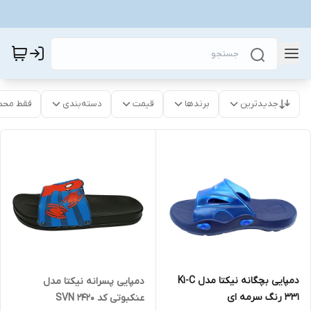
جدیدترین
برندها
قیمت
دسته‌بندی
فقط محص
دمپایی بچگانه نیکتا مدل K1-C
دمپایی پسرانه نیکتا مدل
331 رنگ سرمه ای
عنکبوتی کد SVN 2420