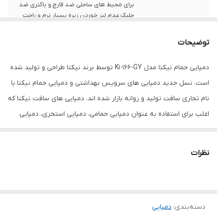
برای محیط های ساحلی ضد قارچ و باکتری ضد
جلبک عدم لیز خوردن زیره بسیار نرم و راحت
بسیار سبک شناوری روی آب به دلیل وزن کم
توضیحات
قابلیت شست‌وشو
با دست
دمپایی حمام نیکتا مدل K1-166-GY توسط برند نیکتا طراحی و تولید شده
سایز
44
است. نسل جدید دمپایی های سرویس بهداشتی و دمپایی حمام نیکتا با
نام تجاری سافت تولید و روانه بازار شده اند. دمپایی های سافت نیکتا که
اغلب برای استفاده به عنوان دمپایی حمامی، دمپایی استخری، دمپایی
ساحلی، و دمپایی سرویس بهداشتی طراحی و تولید شده اند دارای وزن
بسیار سبک، کفی بسیار نرم و راحت و عمدتا ضد قارج و آنتی باکتریال و
نظرات
ضد جلبک هستند. کف این دمپایی ها به گونه ای طراحی شده است که
به راحتی لیز نمیخورند. این دمپایی حمامی نیکتا گزینه بسیار مناسبی
برای سرویس بهداشتی و حمام است.
دسته‌بندی
:
دمپایی