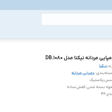
پایی مردانه نیکتا مدل DB.1080
ند:
نیکتا
ته‌بندی
:
دمپایی مردانه
نس
:
پلاستیک
حوه بسته شدن کفش
:
ساده
یز
:
42