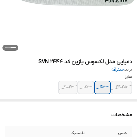
دمپایی مدل لکسوس پازین کد SVN 2444
برند:
متفرقه
سایز
40-41
42
43
44-45
مشخصات
جنس
پلاستیک