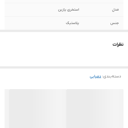
مدل
استخری پازین
جنس
پلاستیک
قابل استفاده برای
آقایان , بانوان , پسران , دختران
نظرات
سایر توضیحات
دمپایی استخری پازین دارای سوراخ در کف
دمپایی برای جلوگیری از جمع شدن اب در
دمپایی و زیر دمپایی دارای محفظه هوا برای
ایجاد اصطحکاک که مانع سر خوردن و لغزش
در حمام و استخر و محیط های خیس میشود
دسته‌بندی
:
دمپایی
نوع کفی
طبی , ضدلغزش , نرم و انعطاف‌پذیر