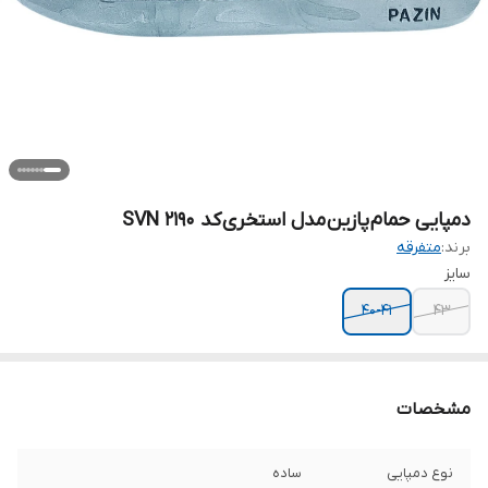
دمپایی حمام پازین مدل استخری کد SVN 2190
برند:
متفرقه
سایز
40-41
43
مشخصات
نوع دمپایی
ساده