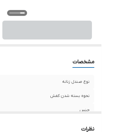
ار
مو
سا
مشخصات
نوع صندل زنانه
نحوه بسته شدن کفش
جنس
جنس زیره
نظرات