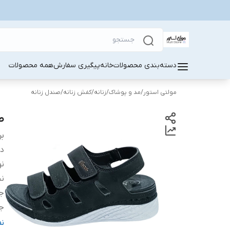
دسته‌بندی محصولات
خانه
پیگیری سفارش
همه محصولات
مولتی استور
/
مد و پوشاک
/
زنانه
/
کفش زنانه
/
صندل زنانه
صن
بر
دس
نو
ن
ج
ج
م
ن