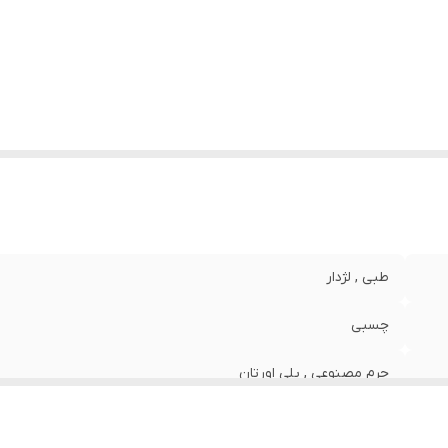
تفاع پاشنه
:
چهار سانتی‌متر
رد استفاده
:
اداری و رسمی , اسپرت , روزمره , مهمانی
یز
:
37
طبی , لژدار
چسبی
چرم مصنوعی , پلی اورتان
پلی اورتان (PU)