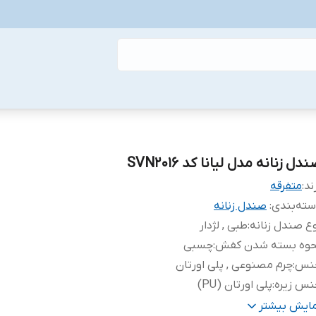
دل زنانه مدل لیانا کد SVN2016
ند:
متفرقه
ته‌بندی
:
صندل زنانه
ع صندل زنانه
:
طبی , لژدار
حوه بسته شدن کفش
:
چسبی
نس
:
چرم مصنوعی , پلی اورتان
نس زیره
:
پلی اورتان (PU)
دل پاشنه
:
یکسره
مایش بیشتر