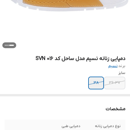
دمپایی زنانه نسیم مدل ساحل کد SVN 016
برند:
نسیم
سایز
38
36-37
مشخصات
نوع دمپایی زنانه
دمپایی طبی