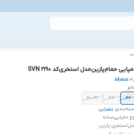
یی
پایی حمام پازین مدل استخری کد SVN 2190
ند:
متفرقه
یز
40-41
43
42
ته‌بندی
:
دمپایی
ع دمپایی
:
ساده
دل
:
استخری پازین