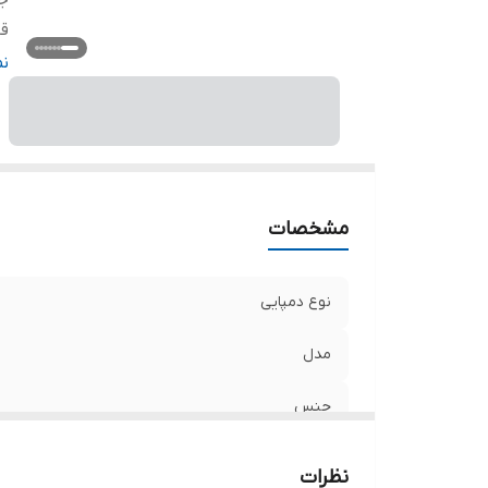
ج
قا
سا
ن
ت
نو
مشخصات
نوع دمپایی
مدل
جنس
قابل استفاده برای
نظرات