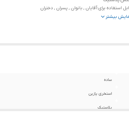
نس
:
پلاستیک
بل استفاده برای
:
آقایان , بانوان , پسران , دختران
یر
دمپایی استخری پازین دارای سوراخ در کف دمپایی برای جلوگیر
مایش بیشتر
وضیحات
:
جمع شدن اب در دمپایی و زیر دمپایی دارای محفظه هوا برای 
اصطحکاک که مانع سر خوردن و لغزش در حمام و استخر و م
خیس میشود
ع کفی
:
طبی , ضدلغزش , نرم و انعطاف‌پذیر
ساده
استخری پازین
پلاستیک
آقایان , بانوان , پسران , دختران