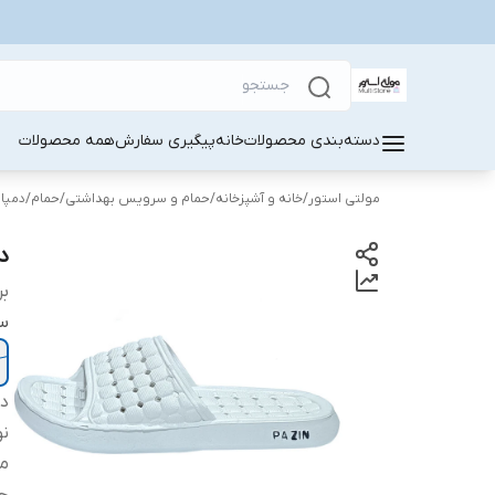
دسته‌بندی محصولات
خانه
پیگیری سفارش
همه محصولات
مولتی استور
/
خانه و آشپزخانه
/
حمام و سرویس بهداشتی
/
حمام
/
دمپا
دم
بر
سا
دس
نو
م