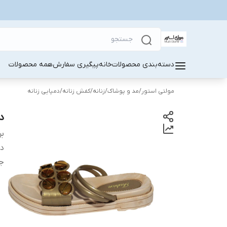
دسته‌بندی محصولات
خانه
پیگیری سفارش
همه محصولات
مولتی استور
/
مد و پوشاک
/
زنانه
/
کفش زنانه
/
دمپایی زنانه
دم
بر
دس
ج