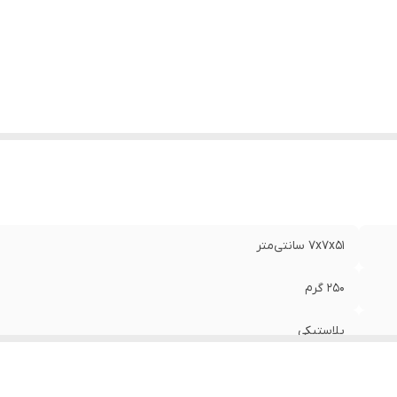
7x7x51 سانتی‌متر
250 گرم
پلاستیکی
دستی