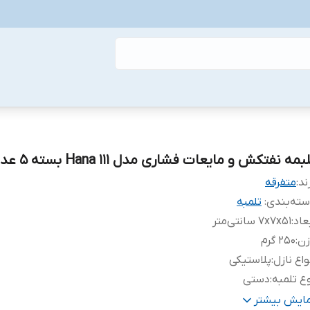
بمه نفتکش و مایعات فشاری مدل Hana 111 بسته 5 عددی
ند:
متفرقه
ته‌بندی
:
تلمبه
عاد
:
7x7x51 سانتی‌متر
زن
:
250 گرم
واع نازل
:
پلاستیکی
ع تلمبه
:
دستی
نگ
:
قرمز
مایش بیشتر