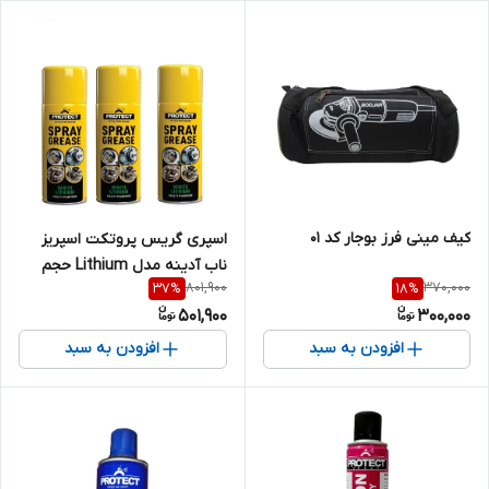
کیف مینی فرز بوجار کد 01
اسپری گریس پروتکت اسپریز
ناب آدینه مدل Lithium حجم
801,900
370,000
37
%
18
%
450 میلی لیتر بسته سه عددی
501,900
300,000
افزودن به سبد
افزودن به سبد