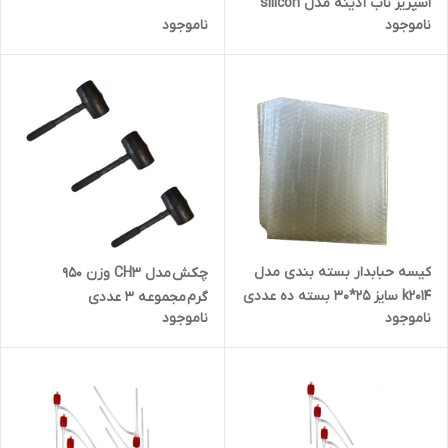
اسپریز ناب آدینه مدل silicon
ناموجود
ناموجود
حجم 300 میلی لیتر بسته سه
عددی
کیسه حبابدار بسته بندی مدل
چکش مدل CH3 وزن 950
k2014 سایز 25*30 بسته ده عددی
گرم مجموعه 3 عددی
ناموجود
ناموجود