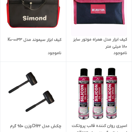
کیف ابزار مدل همراه موتور سایز
کیف ابزار سیموند مدل K0-0033
180 میلی متر
ناموجود
ناموجود
اسپری روان کننده قالب پروتکت
چکش مدل CH22 وزن 950 گرم