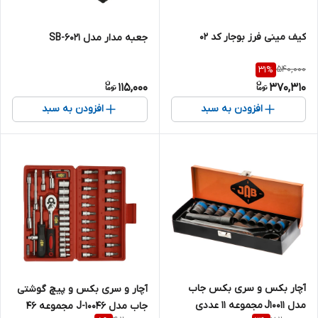
کیف مینی فرز بوجار کد 02
جعبه مدار مدل SB-6021
540,000
31
%
115,000
370,310
افزودن به سبد
افزودن به سبد
آچار بکس و سری بکس جاب
آچار و سری بکس و پیچ گوشتی
مدل J10011 مجموعه 11 عددی
جاب مدل J-10046 مجموعه 46