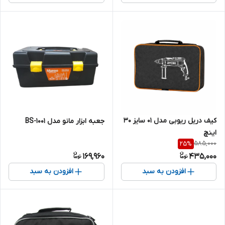
کیف دریل ریوبی مدل 01 سایز 30
جعبه ابزار مانو مدل BS-1001
اینچ
585,000
25
%
169,960
435,000
افزودن به سبد
افزودن به سبد