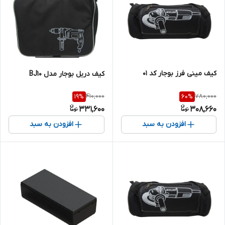
کیف مینی فرز بوجار کد 01
کیف دریل بوجار مدل BJ10
410,000
780,000
19
%
60
%
331,600
308,660
افزودن به سبد
افزودن به سبد