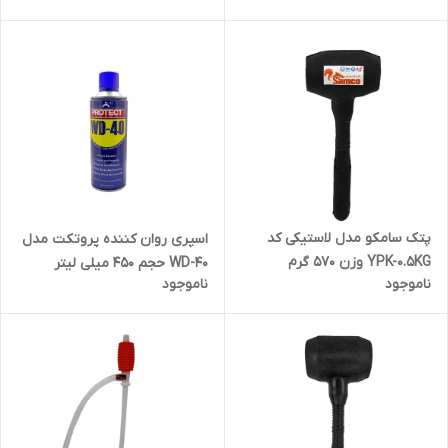
عددی
پتک سامکو مدل لاستیکی کد
اسپری روان کننده پروتکت مدل
YPK-0.5KG وزن 570 گرم
WD-40 حجم 450 میلی لیتر
ناموجود
ناموجود