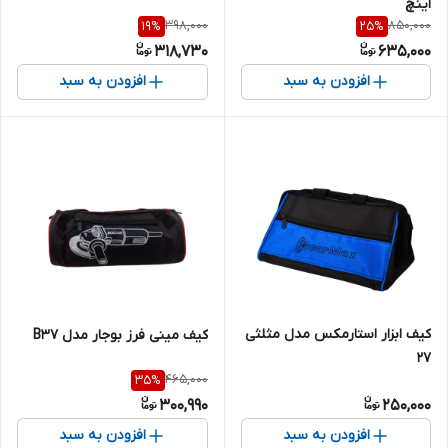
اینچ
398,000
850,000
19
%
25
%
318,730
635,000
افزودن به سبد
افزودن به سبد
کیف ابزار استارمکس مدل مثلثی
کیف مینی فرز بوجار مدل B37
27
465,000
35
%
300,990
250,000
افزودن به سبد
افزودن به سبد