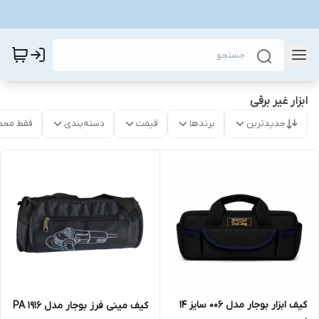
ابزار غیر برقی
جدیدترین
برندها
قیمت
دسته‌بندی
فقط محص
کیف ابزار بوجار مدل 006 سایز 14
کیف مينی فرز بوجار مدل PA 1916