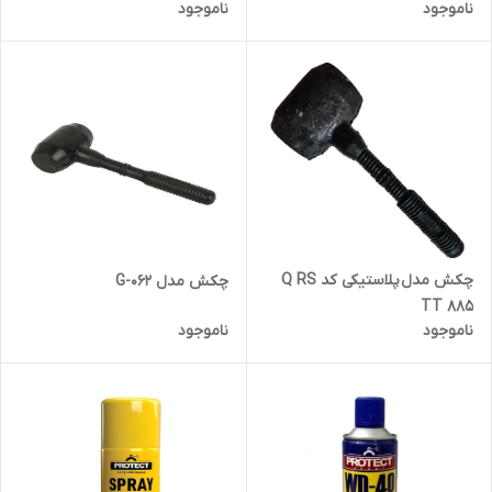
ناموجود
ناموجود
حجم 300 میلی لیتر
چکش مدل پلاستیکی کد Q RS
چکش مدل G-062
TT 885
ناموجود
ناموجود