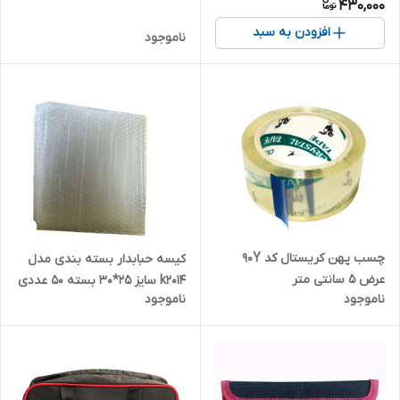
430,000
افزودن به سبد
ناموجود
چسب پهن کریستال کد 90Y
کیسه حبابدار بسته بندی مدل
عرض 5 سانتی متر
k2014 سایز 25*30 بسته 50 عددی
ناموجود
ناموجود