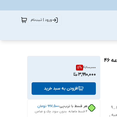
ورود | ثبت‌نام
آچار و سری بکس و پیچ گوشتی جاب مدل J-10046 مجموعه 46
5
%
4,200,000
3,990,000
افزودن به سبد خرید
هر قسط با ترب‌پی:
۹۹۷٬۵۰۰
تومان
۴ قسط ماهانه. بدون سود، چک و ضامن.
عبه ,