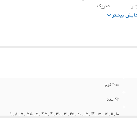
ار
:
متریک
ع آچار
:
آلن , بکس , تخت , جغجغه‌ای , دسته جغجغه , ستاره‌ای
مایش بیشتر
س کالا
:
فولاد کروم وانادیوم
یر
وضیحات
:
افزاینده‌ی طول در سایزهای 10 و 5 سانتی‌متر -
فنری 14.5 سانتی‌متری - 1 عدد آچار T به طول 11.5 سان
1200 گرم
46 عدد
10 , 11 , 12 , 13 , 14 , 15 , 20 , 25 , 3 , 30 , 4 , 4.5 , 5 , 5.5 , 7 , 8 , 9
درایور 1/4 اینچ , دسته استاندارد , دسته کوتاه , کاور یا جعبه , متریک