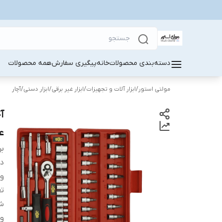
دسته‌بندی محصولات
خانه
پیگیری سفارش
همه محصولات
مولتی استور
/
ابزار آلات و تجهیزات
/
ابزار غیر برقی
/
ابزار دستی
/
آچار
ع
بر
دس
و
تع
شم
وی