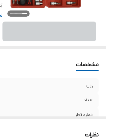
آچ
نو
ن
جن
سا
ت
مشخصات
وزن
تعداد
شماره آچار
ویژگی‌های آچار
نظرات