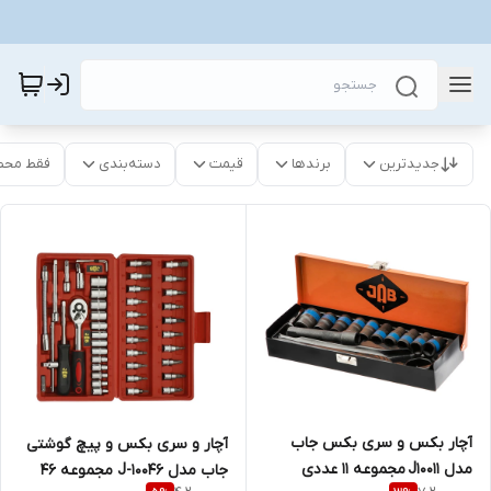
جدیدترین
برندها
قیمت
دسته‌بندی
فقط محص
آچار بکس و سری بکس جاب
آچار و سری بکس و پیچ گوشتی
مدل J10011 مجموعه 11 عددی
جاب مدل J-10046 مجموعه 46