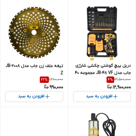
دریل پیچ گوشتی چکشی شارژی
تیغه علف زن جاب مدل JB-2008
جاب مدل JB-48 VF مجموعه 40
Z
1,280,000
13,500,000
22
%
4
%
عددی
990,000
12,900,000
افزودن به سبد
افزودن به سبد