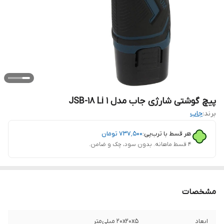
پیچ گوشتی شارژی جاب مدل JSB-18 Li 1
برند:
جاب
هر قسط با ترب‌پی:
۷۳۷٬۵۰۰
تومان
۴ قسط ماهانه. بدون سود، چک و ضامن.
مشخصات
ابعاد
20x20x5 میلی‌متر