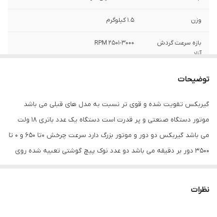
وزن
1.5 کیلوگرم
بازه سرعت گردش
2501-3000 RPM
آزاد
سرعت حرکت آزاد
0-650 و 0-3500 دور بر دقیقه
توضیحات
ویژگی‌های پیچ
دارای باتری لیتیوم یونی , دارای باتری لیتیومی ,
گیربکس تقویت شده و قوی تر نسبت به مدل های قبلی می باشد
گوشتی برقی و
دارای لامپ LED , قابلیت تعویض باتری ,
موتور دستگاه صنعتی و پر قدرت است دستگاه یک عدد باتری 18 ولت
شارژی
قابلیت کنترل سرعت
می باشد گیربکس دو دور و موتور بزرگ دارد سرعت چرخش 0تا 650 و 0 تا
اقلام همراه
کیف برزنتی شارژر باطری
3500 دور بر دقیقه می باشد دو عدد نوک پیچ گوشتی تعبیه شده روی
بدنه دارد قابلیت کنترل سرعت فشاری دارد فست شارژ Fast Charge می
باشد کیفیت بالایی دارد شارژر خشابی می باشد
نظرات