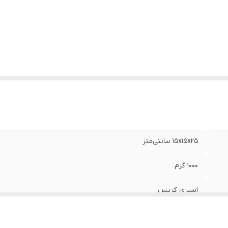
15x15x25 سانتی‌متر
1000 گرم
اسپری گریس