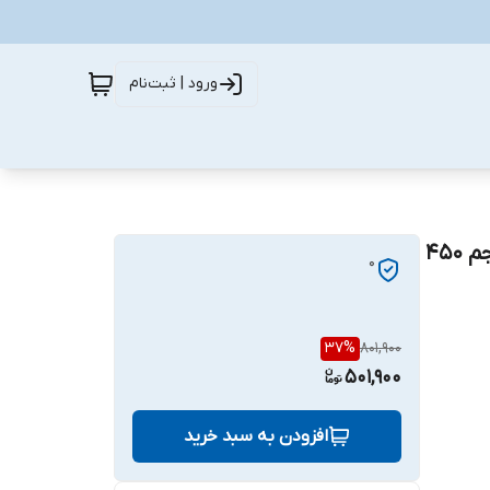
ورود | ثبت‌نام
اسپری گریس پروتکت اسپریز ناب آدینه مدل Lithium حجم 450
0
37
%
801,900
501,900
افزودن به سبد خرید