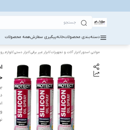
دسته‌بندی محصولات
خانه
پیگیری سفارش
همه محصولات
مولتی استور
/
ابزار آلات و تجهیزات
/
ابزار غیر برقی
/
ابزار دستی
/
لوازم روا
حجم 00
بر
دس
اب
و
نو