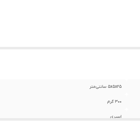
5x5x25 سانتی‌متر
300 گرم
اسپری