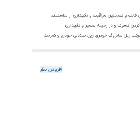
جدا کنندگی قالب و همچنین مراقبت و نگهداری از پلاستیک،
کردن کشوها و در زمینه تعمیر و نگهداری
حرکت ریل سانروف خودرو، ریل صندلی خودرو و کمربند
سبب شده تا بتوان از آن به عنوان یک عامل جداکننده ایده آل برای قالب گیری ها
ود. همچنین از این محصول باعث جلوگیری از چسبیدن
قالب گیری بر روی سطح قالب اسپری شود و پس از آن
افزودن نظر
میشود. پس از خشک شدن اسپری مواد داخل قالب ریخته
بو و به رنگ سفاف تولید و روانه بازار شده که
هیچگونه اثر و خوردگی بر روی قالب ایجاد نمیکند. ویژگی دیگر این محصول که آن را از رقبا متمایز میکند کشش سطحی بسیار پایین ان است در حدود ۰.021N/m میباشد که حتی از کشش
به همین دلیل میتوان از آن در قالب گیری های سرد و گرم استفاده نمود . همچنین
در برابر حرارت مستقیم نیز به دلیل خاصیت نسوز بودن ، نمیسوزد و کربونیزه نمیشود. اسپری مخصوص قالب پروتکت در بسته بندی اسپری ۳۰۰ میلی لیتری ساخته شده که هیچ گونه
گیرد.