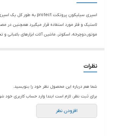
اسپری سیلیکون پروتکت ct
لاستیک و فلز مورد استفاده قرار میگیرد همچنین در مصا
موتور،دوچرخه، اسکوتر، ماشین آلات ابزارهای باغبانی و
استفاده نمود . به دلیل دارا بودن این ویژگی منحصر ب
قطعات به نوارهای نقاله و تسمه نیز میشود. به طور کل
نظرات
به یک لایه سیلیکونی تبدیل میشود که علاوه بر جلوگی
شود . در نهایت بعد از خشک شدن مواد در قالب ، قطعه م
شما هم درباره این محصول نظر خود را بنویسید.
برای ثبت نظر، لازم است ابتدا وارد حساب کاربری خود شو
افزودن نظر
آسیبی به برد و قطعات الکترونیکی وارد نمیکند به طوری 