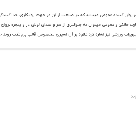
prote به طور کل یک اسپری روان کننده عمومی میباشد که در صنعت از آن در جهت روانکاری، 
رف خانگی و عمومی میتوان به جلوگیری از سر و صدای لولای در و پنجره ،روان 
 تجهیزات ورزشی نیز اشاره کرد غلاوه بر آن اسپری مخصوص قالب پروتکت روند 
ایمنی خودرو را بهبود میبخشد . اسپری سیلیکونی برند PROTECT دارای خاصیت ضد چسبندگی میباشد که 
ه فرد، این محصول با نام دیگر اسپری روان کننده قالب پروتکت نیز شناخته ش
 نحوه استفاده از اسپری سیلیکون پروتکت به این گونه است که باید قبل از 
ری از چسبیدن مواد بر روی قالب ، باعث افزایش طول عمر و حفظ کیفیت آن 
ورد نظر به راحتی از قالب جدا میشود. اسپری روان کننده قالب پروتکت بدون 
ید.
سطحی مواد آلی نیز کمتر است . اسپری سیلیکونی برند PROTECT دارای مقاومت دمایی بالایی میباشد که 
که از آن در جلوگیری کردن از چسبیدن قطعات به برد نیز مورد استفاده قرار می