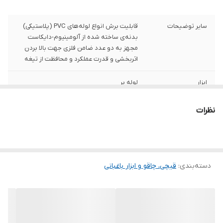
سایر توضیحات
قابلیت برش انواع لوله‌های PVC (پلاستیکی)
بدنه‌ی ساخته شده از آلومینیوم-دایکاست
مجهز به دو عدد ضامن فلزی جهت بالا بردن
اثربخشی و قدرت عملکرد و محافظت از تیغه
ابزار
لوله بر
ابعاد
25x5x1 سانتی‌متر
نظرات
جنس دسته
آهن
ویژگی‌های قیچی‌،
دارای قفل
چاقو و ابزار باغبانی
دسته‌بندی
:
قیچی‌، چاقو و ابزار باغبانی
رنگ
قرمز