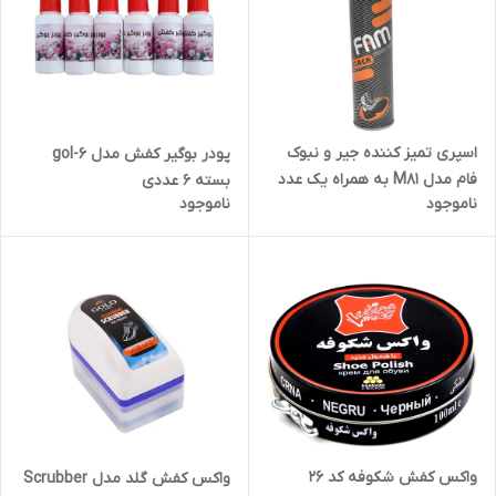
اسپری تمیز کننده جیر و نبوک
پودر بوگیر کفش مدل gol-6
فام مدل M81 به همراه یک عدد
بسته 6 عددی
ناموجود
ناموجود
پاشنه کش
واکس کفش شکوفه کد 26
واکس کفش گلد مدل Scrubber