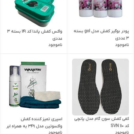
پودر بوگیر کفش مدل gol بسته
واکس کفش پاندا کد 141 بسته 3
3 عددی
عددی
ناموجود
ناموجود
کفی کفش سون گام مدل پانچی
اسپری تمیز کننده کفش
کد SVN 110
واکسوتین مدل 349 به همراه ابر
ناموجود
ناموجود
و فرچه