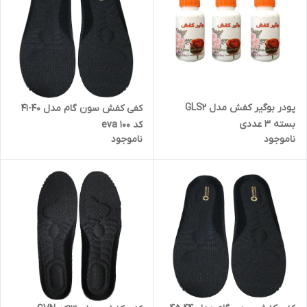
پودر بوگیر کفش مدل GLS2
کفی کفش سون گام مدل 40-41
بسته 3 عددی
کد 100 eva
ناموجود
ناموجود