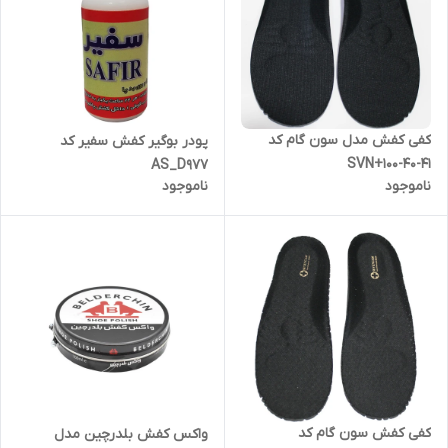
کفی کفش مدل سون گام کد
پودر بوگیر کفش سفیر کد
SVN+100-40-41
AS_D977
ناموجود
ناموجود
کفی کفش سون گام کد
واکس کفش بلدرچین مدل