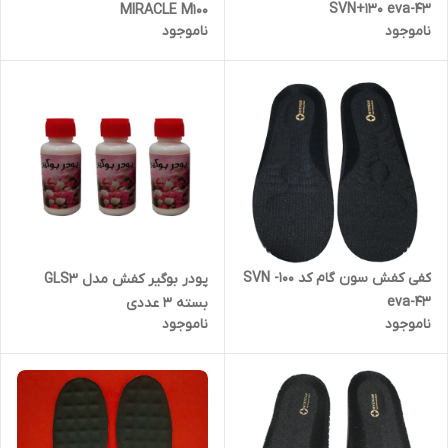
SVN+130 eva-43
MIRACLE M100
ناموجود
ناموجود
کفی کفش سون گام کد SVN -100
پودر بوگیر کفش مدل GLS3
eva-43
بسته 3 عددی
ناموجود
ناموجود