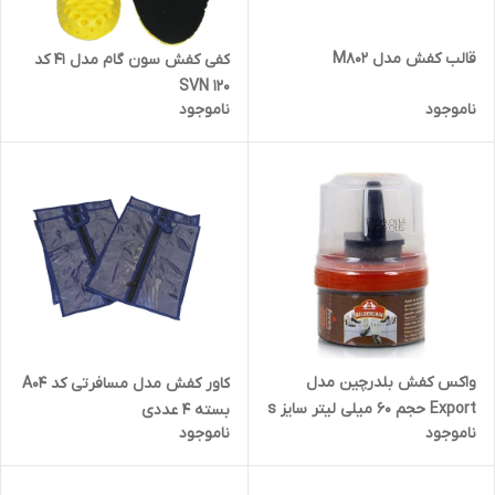
قالب کفش مدل M802
کفی کفش سون گام مدل 41 کد
SVN 120
ناموجود
ناموجود
واکس کفش بلدرچین مدل
کاور کفش مدل مسافرتی کد A04
Export حجم 60 میلی لیتر سایز s
بسته 4 عددی
ناموجود
ناموجود