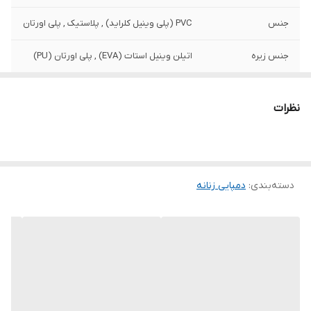
جنس
PVC (پلی وینیل کلراید) , پلاستیک , پلی اورتان
جنس زیره
اتیلن وینیل استات (EVA) , پلی اورتان (PU)
نظرات
دسته‌بندی
:
دمپایی زنانه