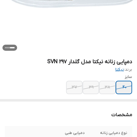
دمپایی زنانه نیکتا مدل گلدار 297 SVN
برند:
نیکتا
سایز
37
39
38
40
مشخصات
نوع دمپایی زنانه
دمپایی طبی