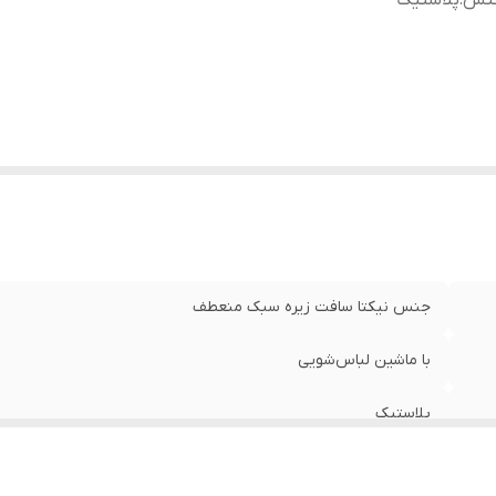
نس
:
پلاستیک
جنس نیکتا سافت زیره سبک منعطف
با ماشین لباس‌شویی
پلاستیک